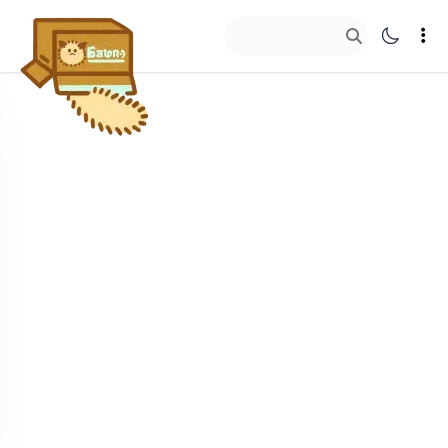
艾欧泽亚草
往里看看…
客户端映射法
猫铃铛
聊天记录查看法
封箱带
自定义登录器
纸箱标签
截图利器
散落的毛
装修大佬收集盒
投影台助手
停机坪