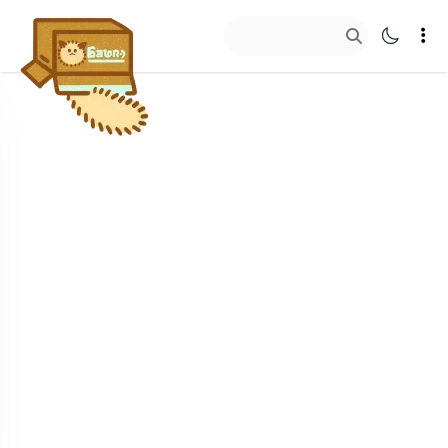
艾欧泽亚草
往里看看…
客户端映射法
猫铃铛
聊天记录查看法
封箱带
自定义登录器
纸箱标签
截图利器
散落的毛
装修大佬收集盒
投影台助手
停机坪