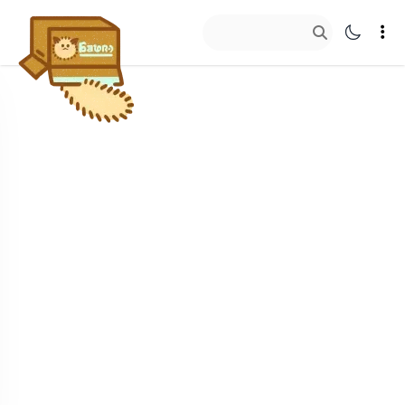
艾欧泽亚草
往里看看…
客户端映射法
猫铃铛
聊天记录查看法
封箱带
自定义登录器
纸箱标签
截图利器
散落的毛
装修大佬收集盒
投影台助手
停机坪